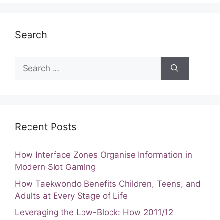
Search
Search
for:
Recent Posts
How Interface Zones Organise Information in
Modern Slot Gaming
How Taekwondo Benefits Children, Teens, and
Adults at Every Stage of Life
Leveraging the Low-Block: How 2011/12