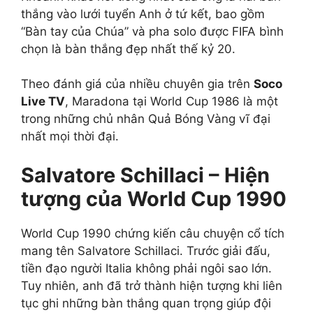
thắng vào lưới tuyển Anh ở tứ kết, bao gồm
“Bàn tay của Chúa” và pha solo được FIFA bình
chọn là bàn thắng đẹp nhất thế kỷ 20.
Theo đánh giá của nhiều chuyên gia trên
Soco
Live TV
, Maradona tại World Cup 1986 là một
trong những chủ nhân Quả Bóng Vàng vĩ đại
nhất mọi thời đại.
Salvatore Schillaci – Hiện
tượng của World Cup 1990
World Cup 1990 chứng kiến câu chuyện cổ tích
mang tên Salvatore Schillaci. Trước giải đấu,
tiền đạo người Italia không phải ngôi sao lớn.
Tuy nhiên, anh đã trở thành hiện tượng khi liên
tục ghi những bàn thắng quan trọng giúp đội