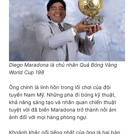
Diego Maradona là chủ nhân Quả Bóng Vàng
World Cup 198
Ông chính là linh hồn trong lối chơi của đội
tuyển Nam Mỹ. Những pha đi bóng kỹ thuật,
khả năng sáng tạo và nhãn quan chiến thuật
tuyệt vời đã biến Maradona trở thành nỗi ám
ảnh đối với mọi hàng phòng ngự.
Khoảnh khắc nổi tiếng nhất của ông là hai bàn