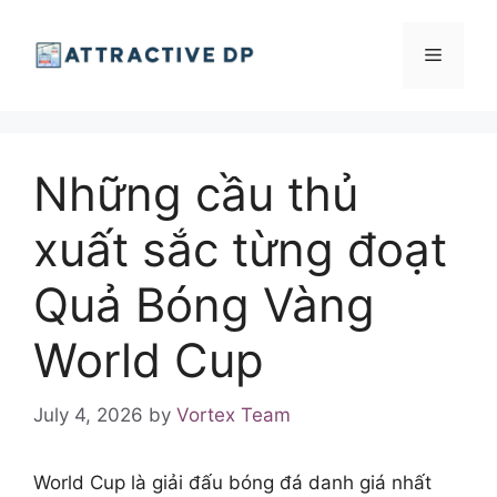
Skip
to
Menu
content
Những cầu thủ
xuất sắc từng đoạt
Quả Bóng Vàng
World Cup
July 4, 2026
by
Vortex Team
World Cup là giải đấu bóng đá danh giá nhất