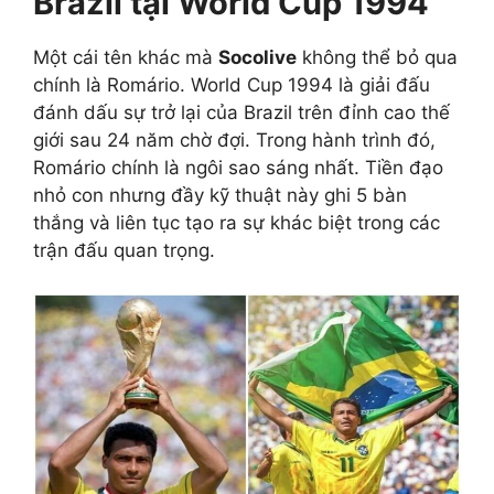
Brazil tại World Cup 1994
Một cái tên khác mà
Socolive
không thể bỏ qua
chính là Romário. World Cup 1994 là giải đấu
đánh dấu sự trở lại của Brazil trên đỉnh cao thế
giới sau 24 năm chờ đợi. Trong hành trình đó,
Romário chính là ngôi sao sáng nhất. Tiền đạo
nhỏ con nhưng đầy kỹ thuật này ghi 5 bàn
thắng và liên tục tạo ra sự khác biệt trong các
trận đấu quan trọng.