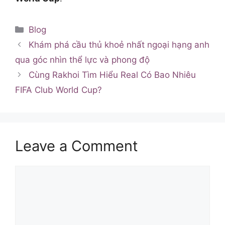
Categories
Blog
Khám phá cầu thủ khoẻ nhất ngoại hạng anh
qua góc nhìn thể lực và phong độ
Cùng Rakhoi Tìm Hiểu Real Có Bao Nhiêu
FIFA Club World Cup?
Leave a Comment
Comment