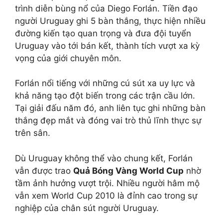
trình diễn bùng nổ của Diego Forlán. Tiền đạo
người Uruguay ghi 5 bàn thắng, thực hiện nhiều
đường kiến tạo quan trọng và đưa đội tuyển
Uruguay vào tới bán kết, thành tích vượt xa kỳ
vọng của giới chuyên môn.
Forlán nổi tiếng với những cú sút xa uy lực và
khả năng tạo đột biến trong các trận cầu lớn.
Tại giải đấu năm đó, anh liên tục ghi những bàn
thắng đẹp mắt và đóng vai trò thủ lĩnh thực sự
trên sân.
Dù Uruguay không thể vào chung kết, Forlán
vẫn được trao
Quả Bóng Vàng World Cup
nhờ
tầm ảnh hưởng vượt trội. Nhiều người hâm mộ
vẫn xem World Cup 2010 là đỉnh cao trong sự
nghiệp của chân sút người Uruguay.