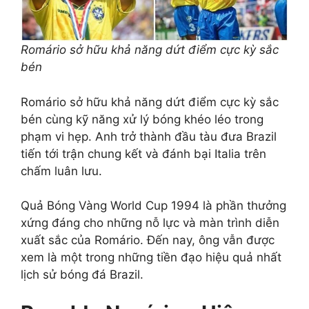
Romário sở hữu khả năng dứt điểm cực kỳ sắc
bén
Romário sở hữu khả năng dứt điểm cực kỳ sắc
bén cùng kỹ năng xử lý bóng khéo léo trong
phạm vi hẹp. Anh trở thành đầu tàu đưa Brazil
tiến tới trận chung kết và đánh bại Italia trên
chấm luân lưu.
Quả Bóng Vàng World Cup 1994 là phần thưởng
xứng đáng cho những nỗ lực và màn trình diễn
xuất sắc của Romário. Đến nay, ông vẫn được
xem là một trong những tiền đạo hiệu quả nhất
lịch sử bóng đá Brazil.