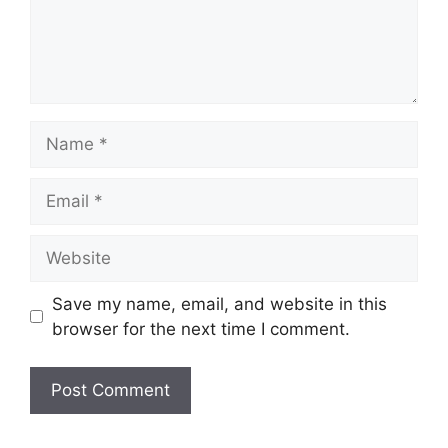
Name
Email
Website
Save my name, email, and website in this
browser for the next time I comment.